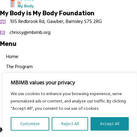
My Body is My Body Foundation
105 Redbrook Rd, Gawber, Barnsley S75 2RG
chrissy@mbimb.org
Menu
Home
The Program
Languages
MBIMB values your privacy
Courses
We use cookies to enhance your browsing experience, serve
MBIMB Resources
personalized ads or content, and analyze our traffic. By clicking
About
"Accept All", you consent to our use of cookies.
RAG4GE MBIMB Champions 2026
Customize
Reject All
Accept All
Menu
Translate Our Website »