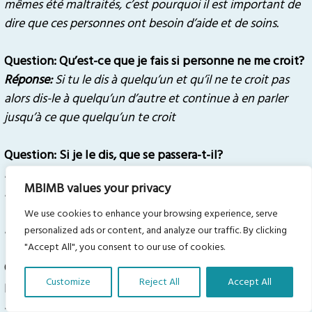
mêmes été maltraités, c’est pourquoi il est important de
dire que ces personnes ont besoin d’aide et de soins.
Question:
Qu’est-ce que je fais si personne ne me croit?
Réponse:
Si tu le dis à quelqu’un et qu’il ne te croit pas
alors dis-le à quelqu’un d’autre et continue à en parler
jusqu’à ce que quelqu’un te croit
Question: Si je le dis, que se passera-t-il?
Réponse:
La personne à qui tu t’es confié dira que tu es
MBIMB values your privacy
maltraité. Quelqu’un viendra alors parler à ta famille pour
voir si tu peux rester chez toi en toute sécurité ou s’il faut
We use cookies to enhance your browsing experience, serve
aller ailleurs.
personalized ads or content, and analyze our traffic. By clicking
"Accept All", you consent to our use of cookies.
Question:
Qu’est-ce que je fais si je dis NON !! et que la
Customize
Reject All
Accept All
personne n’arrête pas ?
Translate Our Website »
Réponse:
Si elle n’arrête pas quand tu dis non, crie très