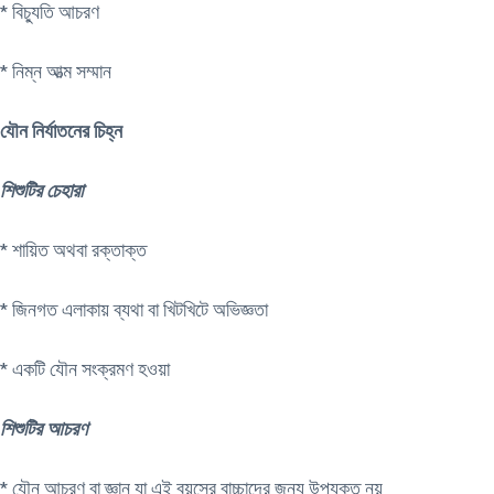
​* বিচ্যুতি আচরণ
* নিম্ন আত্ম সম্মান
যৌন নির্যাতনের চিহ্ন
শিশুটির চেহারা
​* শায়িত অথবা রক্তাক্ত
​* জিনগত এলাকায় ব্যথা বা খিটখিটে অভিজ্ঞতা
​* একটি যৌন সংক্রমণ হওয়া
শিশুটির আচরণ
* যৌন আচরণ বা জ্ঞান যা এই বয়সের বাচ্চাদের জন্য উপযুক্ত নয়