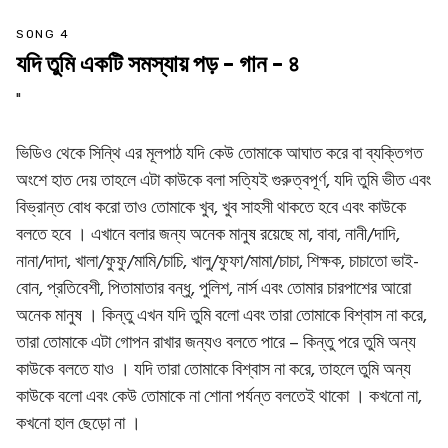
SONG 4
যদি তুমি একটি সমস্যায় পড় - গান - ৪
"
ভিডিও থেকে সিন্থি এর মূলপাঠ যদি কেউ তোমাকে আঘাত করে বা ব্যক্তিগত
অংশে হাত দেয় তাহলে এটা কাউকে বলা সত্যিই গুরুত্বপূর্ণ, যদি তুমি ভীত এবং
বিভ্রান্ত বোধ করো তাও তোমাকে খুব, খুব সাহসী থাকতে হবে এবং কাউকে
বলতে হবে । এখানে বলার জন্য অনেক মানুষ রয়েছে মা, বাবা, নানী/দাদি,
নানা/দাদা, খালা/ফুফু/মামি/চাচি, খালু/ফুফা/মামা/চাচা, শিক্ষক, চাচাতো ভাই-
বোন, প্রতিবেশী, পিতামাতার বন্ধু, পুলিশ, নার্স এবং তোমার চারপাশের আরো
অনেক মানুষ । কিন্তু এখন যদি তুমি বলো এবং তারা তোমাকে বিশ্বাস না করে,
তারা তোমাকে এটা গোপন রাখার জন্যও বলতে পারে – কিন্তু পরে তুমি অন্য
কাউকে বলতে যাও । যদি তারা তোমাকে বিশ্বাস না করে, তাহলে তুমি অন্য
কাউকে বলো এবং কেউ তোমাকে না শোনা পর্যন্ত বলতেই থাকো । কখনো না,
কখনো হাল ছেড়ো না ।