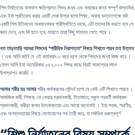
শিশু নির্যাতনের ফলাফল ক্ষতিগ্রস্ত শিশুর জন্য এবং সমাজের জন্য সম্পূর্ণ বাস্তবিক,
এবং ইহা প্রতিরোধ করার একটি সেরা উপায় হলো শিক্ষা , অথবা অন্ততপক্ষে যদি
একটি শিশু ইতিমধ্যে অবমাননাকর পরিস্থিতিতে থাকে, এটা তাদের কি করতে হবে সে
জ্ঞান দেবে, এবং কি হতে হবে, যাহাতে তারা কিছু সাহায্য পেতে পারে ।
যত তাড়াতাড়ি আমরা শিশুদের “শারীরিক নিরাপত্তা” বিষয়ে শিখাতে পারব তত উত্তম
। এবং আমি জানি যে এই কার্যক্রম ৩ বছর বয়স থেকে শিশুদের জন্য কাজ করে ।
যেমন আমি ইহা আমেরিকার ৩৫০,০০০ শিশুর কাছে বিরাট সাফল্যের সাথে
উপস্থাপন করেছি ।
আমার শরীর হয় আমার
শরীর কার্যক্রমের সৌন্দর্য হলো যে কেউ এটি শিখাতে পারবে ।
সামাজিক কর্মী, শিক্ষক, ডে কেয়ার প্রদানকারী, পিতামাতা, স্কুল পরবর্তী কার্যক্রম
প্রদানকারী, ক্রীড়া ক্লাব উদ্যোক্তারা এবং আরো অনেকেই । ইহা সহজ, স্মরণীয়,
এবং অপব্যবহারের বিষয়ে যোগাযোগের পথ তৈরী করে, যা সর্বাধিক গুরুত্বপূর্ণ
“শিশু নির্যাতনের বিষয় সম্পর্কে