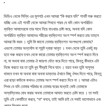
"
ভিডিও থেকে সিন্থি এর মূলপাঠ এখন আমরা “কি করবে যদি” গানটি শুরু করতে
যাচ্ছি এবং এই গানটি থেকে আমরা শিখতে পারব যে যদি কোন অপরিচিত
ব্যক্তি আমাদেরকে তার সাথে নিয়ে যাওয়ার চেষ্টা করে, অথবা যদি কোন
অপরিচিত ব্যক্তি আমাদের শরীরের ব্যক্তিগত অংশ স্পর্শ করতে চায় তাহলে
আমরা কি করব । তুমি কি জানো তোমার ব্যক্তিগত অংশগুলো কোথায়?
এগুলো তোমার অন্তর্বাস বা প্যান্ট দ্বারা আবৃত । যখন থেকে তুমি একটু বড়
হতে শুরু করবে তখন থেকে কারো তোমার ব্যক্তিগত অংশ স্পর্শ করতে দিবে
না, মা অথবা বাবা তোমার ঐ জায়গা ধৌত করে দিতে পারে, কিন্তু কীভাবে এটা
নিজে করতে হয় তা তুমি খুব শীঘ্রই শিখে যাবে । হয়ত যখন তুমি অসুস্থ
থাকবে তখন মা অথবা বাবা অথবা ডাক্তার ঐখানে কিছু ঔষধ দিতে পারে, কিন্তু
এরা ছাড়া কাউকে কখনও তোমার অংশ স্পর্শ করতে দিবে না । আমরা এটাও
শিখব যে যদি তোমার পরিবার বা তোমার ঘরের মধ্যেই কেউ তোমাকে
অস্বস্তিকর বোধ করায় অথবা তোমাকে আঘাত করতে চেষ্টা করে । তা সবই
তুমি এই খেলাটিতে করবে, “না” বলবে, তাই আমি চাই যে সবাই ভালোভাবে এবং
জোরে চিৎকার করো…..