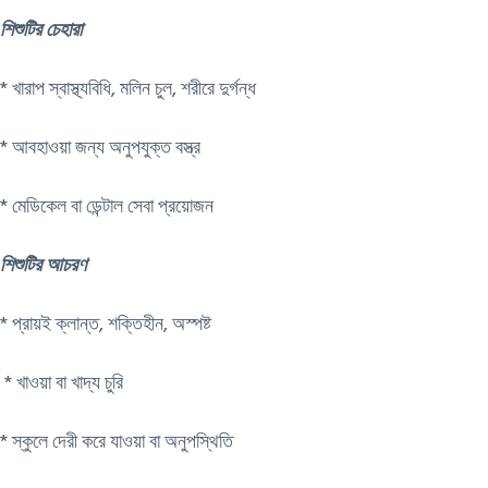
শিশুটির চেহারা
* খারাপ স্বাস্থ্যবিধি, মলিন চুল, শরীরে দুর্গন্ধ
* আবহাওয়া জন্য অনুপযুক্ত বস্ত্র
* মেডিকেল বা ডেন্টাল সেবা প্রয়োজন
শিশুটির আচরণ
​* প্রায়ই ক্লান্ত, শক্তিহীন, অস্পষ্ট
​ * খাওয়া বা খাদ্য চুরি
​* স্কুলে দেরী করে যাওয়া বা অনুপস্থিতি