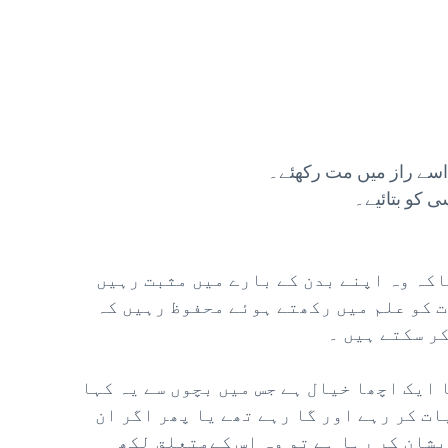
 اسے راز میں مت رکھئے۔
 کو بتائیے۔
اکہ وہ اپنے بدن کے بارے میں مثبت رہیں
ت کو علم میں رکھتے ہوئے محفوظ رہیں کہ
کر سکتے ہیں ۔
ایک اچھا خیال ہے جس میں بچوں سے یہ کہا
ات کر رہے اور گا رہے تھے یا پھر اگر ان
یشان کر رہا ہے تو وہ اس کےمتعلق لکھ