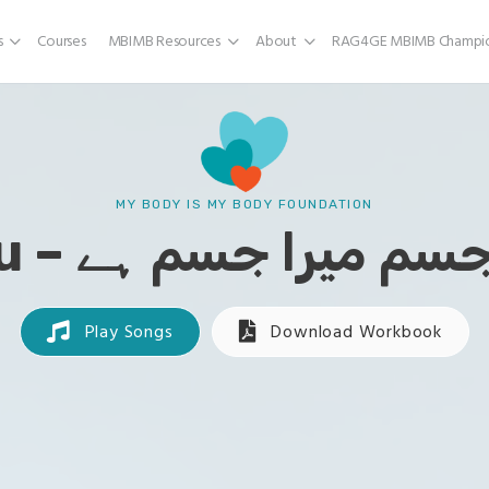
s
Courses
MBIMB Resources
About
RAG4GE MBIMB Champio
MY BODY IS MY BODY FOUNDATION
 میرا جسم میرا جسم ہے
Play Songs
Download Workbook