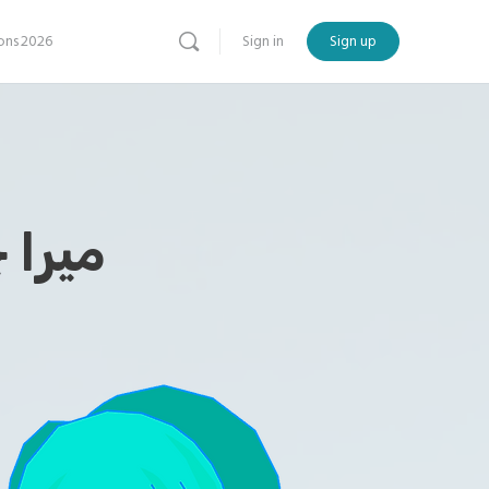
ns 2026
Sign in
Sign up
Urdu –