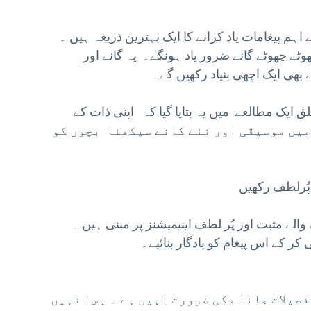
اہم پیغامات یاد کرانے کا ایک بہترین ذریعہ ہیں ۔
ٹے چھوٹے گانے ضرور یاد ہونگے۔ یہ گانے اور
ایک مطالعے میں یہ بتایا گیا کہ اپنی ذات کے
یں موسیقی اور نئے گانے سیکھنا بچوں کو
والے مثبت اور پُر لطف اینیمیشنز پر مبنی ہیں ۔
کر کے اس پیغام کو یادگار بنائیے۔
فصیلات جاننے کی ضرورت نہیں ہے ۔ بس انہیں