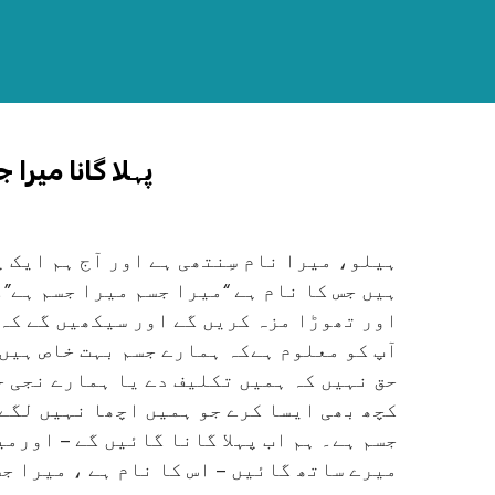
1. پہلا گانا می
ہیلو، میرا نام سِنتھی ہے اور آج ہم ایک 
ہیں جس کا نام ہے “میرا جسم میرا جسم ہے”۔
اور تھوڑا مزہ کریں گے اور سیکھیں گے کہ
آپ کو معلوم ہےکہ ہمارے جسم بہت خاص ہیں 
حق نہیں کہ ہمیں تکلیف دے یا ہمارے نجی ح
کچھ بھی ایسا کرے جو ہمیں اچھا نہیں لگے
جسم ہے۔ ہم اب پہلا گانا گائیں گے – اورمی
میرے ساتھ گائیں – اس کا نام ہے ، میرا ج