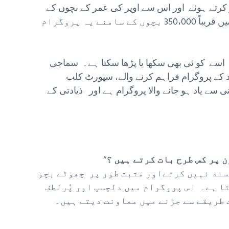
 3 سال کی عمر سے آغاز کرتے ہوئے اور اس سے اوپر کی عمر کے بچوں کے
لئے مفید ہے کیونکہ میں نے بہت کامیابی کے ساتھ امریکہ میں قریباً 350،000 بچوں کے سامنے یہ پروگرام
سے کو ئی بھی سکھا یا پڑھا سکتا ہے۔ سماجی
د کے پروگرام فراہم کرنے والے، سپورٹ کلب
ی سے یاد ہو جانے والا پروگرام ہے اور ذیادتی کے
“
سند نہیں کرتےاور مثبت طور پر چھوٹے بچو
تا ہے۔ اس پروگرام میں دلچسپ اور پُرلطف