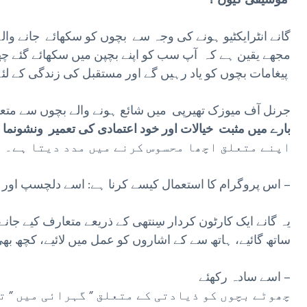
گانے انٹرایکٹیو ہونے کی وجہ سے بچوں کو سکھائے جانے والے 
مجھے یقین ہے کہ آپ سب کو اپنے بچپن میں سکھائے گئے چھو
پیغامات بچوں کو یاد رہیں گے اور مستقبل کی زندگی کے لئے بھی ایک اچھی بنیاد رکھیں گے۔
جرنل آف میوزک تھیرپی میں شائع ہونے والے بچوں سے متعلق 
بارے میں مثبت خیالات اور خود اعتمادی کی تعمیر ونشونما
م
اپنے متعلق اچھا محسوس کرنے میں مدد دیتا ہے۔
اس پروگرام کا استعمال کیسے کرنا ہے: اسے دلچسپ اور پُرلطف رکھیں –
یہ گانے ایک کارٹون کردار سِنتھی کے ذریعے متعارف کیے جانے 
ساتھ گائیے، ہاتھ سے کے اشاروں کو عمل میں لائیے، کچھ بھی 
اسے سادہ رکھئے –
چھوٹے بچوں کو ذیادتی کے متعلق ” گہرائی میں ” ت