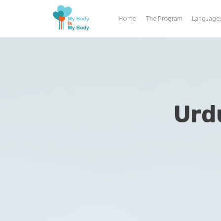
Home
The Program
Language