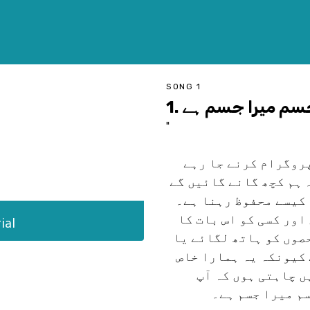
SONG 1
را جسم میرا جسم ہے
"
پروگرام کرنے جا رہے
 ہم کچھ گانے گائیں گے
 کیسے محفوظ رہنا ہے۔
اور کسی کو اس بات کا
ial
صوں کو ہاتھ لگائے یا
 کیونکہ یہ ہمارا خاص
ں چاہتی ہوں کہ آپ
سم میرا جسم ہے۔