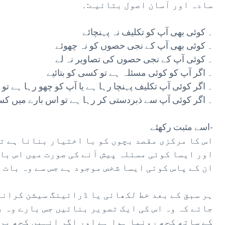
سادہ اور آسان اصول بتائیے:۔
۔ کوئی بھی آپ کو تکلیف نہ پہنچائے
۔ کوئی بھی آپ کے نجی حصوں کو نہ چھوئے
۔ کوئی آپ کے نجی حصوں کی تصاویر نہ لے
۔ اگر آپ کو کوئی مسئلہ ہے تو کسی کو بتائیے
۔ اگر کوئی آپ تکلیف پہنچا رہا ہے یا آپ کو چھو رہا ہے تو
۔ اگر کوئی آپ سے ذبردستی کر رہا ہے تو اس بارے میں کسی
اسے مثبت رکھئے-
اس کا مرکزی مقصد بچوں کو با اختیار بنانا ہے ت
اور ایسا کوئی مسئلہ پیش آنے کی صورت میں اس با
ان کے پاس کوئی ایسا شخص موجود ہے جس سے وہ بات 
ہر سبق کے بعد خط لکھائی یا ڈرائینگ سیشن کرانا 
جائے کہ وہ اس کی ایک تصویر بنائیں جس بارے وہ ب
کے ساتھ کچھ رونما ہوا ہے اور اگر انہیں کچھ پر