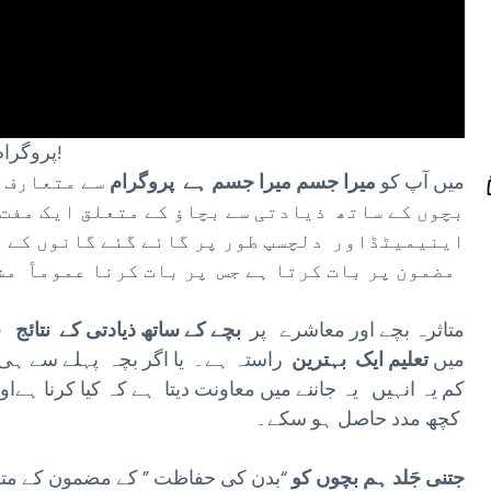
“ہیلو، سب! My Body is My Body پروگرام میں خوش آمدید!
میں آپ کو
میرا جسم میرا جسم ہے پروگرام
سے متعارف ک
بچوں کے ساتھ ذیادتی سے بچاؤ کے متعلق ایک مفت
اینیمیٹڈاور دلچسپ طور پر گائے گئے گانوں کے ذ
مضمون پر بات کرتا ہے جس پر بات کرنا عموماً مشکل ہوتا ہے۔
متاثرہ بچے اور معاشرے پر
بچے کے ساتھ ذیادتی کے
نتائج
قا
میں
تعلیم ایک بہترین
راستہ ہے۔ یا اگر بچہ پہلے سے ہی 
کم یہ انہیں یہ جاننے میں معاونت دیتا ہے کہ کیا کرنا ہے
کچھ مدد حاصل ہو سکے۔
جتنی جَلد ہم بچوں کو
“بدن کی حفاظت ” کے مضمون کے م