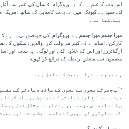
اس بات کا علم ہے کہ یہ پروگرام
پیش کیا ہے ۔
میرا جسم میرا جسم ہے پروگرام
کی خوبصورتی یہ ہے کہ ا
کارکن ، اساتذہ، ڈے کیئر سہولت کار، والدین، سکول کے بع
آرگنائزرز اور اس کے علاوہ کئی اور لوگ۔ یہ سادہ اور آسان
مضمون سے متعلق رابطے کے ذرائع کو کھولتا
ہے جو بے انتہا اہمیت کا حامل ہے۔
آپ چھوٹے بچوں سے بچوں کے ساتھ ذیادتی کے مضمون پر کس طرح بات کرتے ہیں ؟”
بہت سے بالغ لوگ ذیادتی کے مضمون پر بات کرنا پ
ں کے ساتھ اس موضوع پر بات کرنا مشکل فعل ہو سک
گانے لوگوں کو بچوں کے ساتھ ایک سادہ اور مثبت طریقے سے جڑنے میں معاونت دیتے ہیں۔
موسیقی کیوں ؟