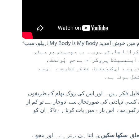
رانا چاہتی ہوں ۔ یہ موسیقی پر مبنی
 اینیمیٹڈ پروگرام ہے جو پُرلطف،
ریعے ایک مختلف نقطہِ نظر سے ا یسے
بل فکر ہیں ۔ اور اس کی روک تھام کے طریقوں
کسی ذیادتی کی صورتحال سے دوچار ہے تو کم از
اورکس سے اس بارے میں بات کرنا ہے تاکہ ان کو
تعلق
سکھا سکیں یہ
اتنا ہی بہتر ہے۔ اور مجھے