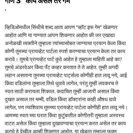
गाणे 3 "काय असेल तर गेम"
"
व्हिडिओमधील सिंथीचे शब्द आता आपण “व्हॉट इफ गेम” खेळणार
आहोत आणि या गाण्यात आपण शिकणार आहोत की जर एखाद्या
अनोळखी व्यक्तीने तुम्हाला त्यांच्यासोबत जाण्याचा प्रयत्न केला किंवा
कोणी तुमच्या प्रायव्हेट पार्टला स्पर्श करण्याचा प्रयत्न केला तर काय
करावे। तुमचे प्रायव्हेट पार्ट कुठे आहेत हे तुम्हाला माहिती आहे का?
तुमचे अंडरवेअर किंवा पँट कव्हर करतात ते ते आहेत. तुम्ही अगदी
लहान असताना तुमच्या प्रायव्हेट पार्ट्सला कोणीही हात लावू नये, आई
किंवा वडिलांना तुम्हाला तिथे धुवावे लागेल, परंतु तुम्ही लवकरच ते
स्वतःसाठी करायला शिकाल. कदाचित तुम्ही आजारी असाल किंवा
दुखत असाल तर मम्मी, वडिल किंवा डॉक्टरांना काही औषध द्यावे
लागेल, पण त्याशिवाय तुमच्या प्रायव्हेट पार्टला कोणीही हात लावू नये।
आमच्या स्वतःच्या घरात किंवा कुटुंबातील कोणीतरी तुम्हाला अस्वस्थ
वाटत असेल किंवा तुम्हाला दुखावण्याचा प्रयत्न करत असेल तर काय
करावे हे देखील आम्ही शिकणार आहोत. या खेळात तुम्हाला फक्त