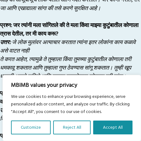
जा आणि एखाद्याला सांगा की तसे करणे सुरक्षित आहे।
प्रश्‍न: जर त्यांनी मला सांगितले की ते मला किंवा माझ्या कुटुंबातील कोणाला
त्रास देतील, तर मी काय करू?
उत्तर:
जे लोक मुलांवर अत्याचार करतात त्यांना इतर लोकांना काय कळावे
असे वाटत नाही
ते करत आहेत, त्यामुळे ते तुम्हाला किंवा तुमच्या कुटुंबातील कोणाला तरी
धमकावू शकतात आणि तुम्हाला गुप्त ठेवण्यास सांगू शकतात। तुम्ही खूप
धाडसी असले पाहिजे आणि तुमच्या समस्येबद्दल कोणाला तरी सांगा।
MBIMB values your privacy
प्रश्न: माझा भाऊ किंवा बहीण माझ्यावर अत्याचार करत असेल तर मी काय
We use cookies to enhance your browsing experience, serve
करावे?
personalized ads or content, and analyze our traffic. By clicking
उत्तर:
तुमच्या पालकांना सांगा आणि जर त्यांनी तुमचे ऐकले नाही तर शाळेत
"Accept All", you consent to our use of cookies.
किंवा आम्ही चर्चा केलेल्या लोकांच्या यादीतील एखाद्याला सांगा।
Customize
Reject All
Accept All
प्रश्न: मी सांगितले तर ते रागावतील का?
Translate Our Website »