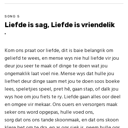
SONG 5
Liefde is sag, Liefde is vriendelik
"
Kom ons praat oor liefde, dit is baie belangrik om
geliefd te wees, en mense wys nie hul liefde vir jou
deur jou seer te maak of dinge te doen wat jou
ongemaklik laat voel nie. Mense wys dat hulle jou
liefhet deur dinge saam met jou te doen soos boeke
lees, speletjies speel, pret hê, gaan stap, of dalk jou
wys hoe om jou fiets te ry. Liefde gaan alles oor deel
en omgee vir mekaar. Ons ouers en versorgers maak
seker ons word opgepas, hulle voed ons,
sorg dat ons ons tande skoonmaak, en dat ons skoon
klere het om te dra, en as ons siek is, neem hulle ons