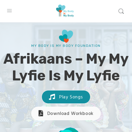
MY BODY IS MY BODY FOUNDATION
Afrikaans – My My
Lyfie Is My Lyfie
Play Songs
Download Workbook