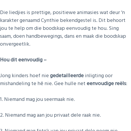
Die liedjies is prettige, positiewe animasies wat deur ‘n
karakter genaamd Cynthie bekendgestel is. Dit behoort
jou te help om die boodskap eenvoudig te hou. Sing
saam, doen handbewegings, dans en maak die boodskap
onvergeetlik.
Hou dit eenvoudig –
Jong kinders hoef nie
gedetailleerde
inligting oor
mishandeling te hê nie. Gee hulle net
eenvoudige reëls
:
1. Niemand mag jou seermaak nie.
2. Niemand mag aan jou privaat dele raak nie.
3. Niemand mag foto’s van jou privaat dele neem nie.