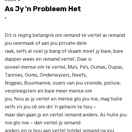
SONG 4
As Jy 'n Probleem Het
"
Dit is regtig belangrik om iemand te vertel as iemand
jou seermaak of aan jou private dele
raak, selfs al voel jy bang of skaam moet jy baie, baie
dapper wees en iemand vertel. Daar is
soveel mense om te vertel, Ma’s, Pa’s, Oumas, Oupas,
Tannies, Ooms, Onderwysers, Neefs,
Niggies, Buurmanne, ouers van jou vriende, polisie,
verpleegsters en baie meer mense om
jou. Nou as jy vertel en mense glo jou nie, mag hulle
selfs vir jou sê om dit ‘n geheim te hou –
maar dan gaan jy en vertel iemand anders. As hulle jou
nie glo nie – dan vertel jy iemand
anders en jy hou aan vertel totdat iemand na jou