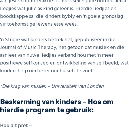
aangesien dit interaktief is. Ek is seker julle onthou almal
liedjies wat julle as kind geleer is. Hierdie liedjies en
boodskappe sal die kinders bybly en ‘n goeie grondslag
vir toekomstige lewenslesse wees.
‘n Studie wat kinders betrek het, gepubliseer in die
Journal of Music Therapy, het getoon dat musiek en die
aanleer van nuwe liedjies verband hou met ‘n meer
positiewe selfkonsep en ontwikkeling van selfbeeld, wat
kinders help om beter oor hulself te voel.
*Die krag van musiek – Universiteit van Londen
Beskerming van kinders –
Hoe om
hierdie program te gebruik:
Hou dit pret –