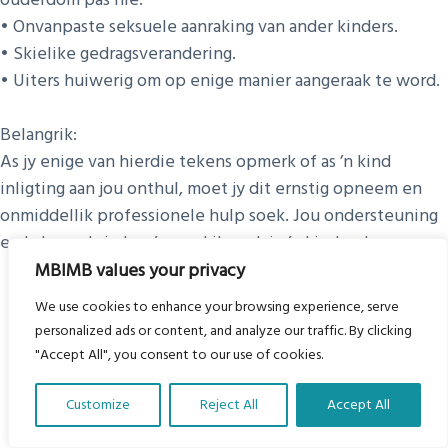
• Onvanpaste seksuele aanraking van ander kinders.
• Skielike gedragsverandering.
• Uiters huiwerig om op enige manier aangeraak te word.
Belangrik:
As jy enige van hierdie tekens opmerk of as ’n kind
inligting aan jou onthul, moet jy dit ernstig opneem en
onmiddellik professionele hulp soek. Jou ondersteuning
en kalm reaksie kan ’n verskil maak in ’n kind se lewe.
MBIMB values your privacy
We use cookies to enhance your browsing experience, serve
personalized ads or content, and analyze our traffic. By clicking
"Accept All", you consent to our use of cookies.
Customize
Reject All
Accept All
Translate Our Website »